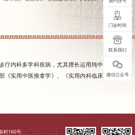
预约挂号
门诊时间
联系我们
诊疗内科多学科疾病，尤其擅长运用纯中医治疗各种
微信公众号
部《实用中医推拿学》、《实用内科临床研究》，发
村160号