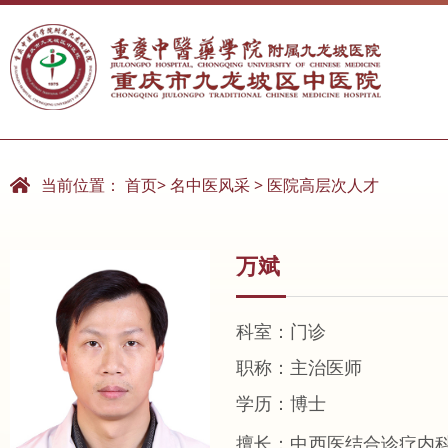
室
重庆市中医住院（全科）医师规范化培训基地
当前位置：
首页
>
名中医风采
>
医院高层次人才
万斌
科室：门诊
职称：主治医师
学历：博士
擅长：中西医结合诊疗内